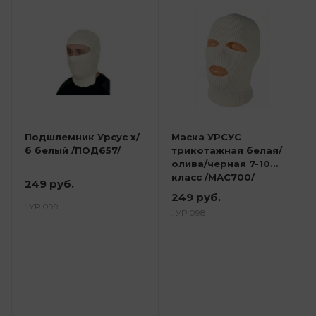
Подшлемник Урсус х/
Маска УРСУС
б белый /ПОД657/
трикотажная белая/
олива/черная 7-10
класс /МАС700/
249 руб.
249 руб.
: УР 099
: УР 098