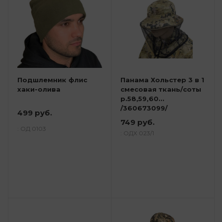
Подшлемник флис
Панама Хольстер 3 в 1
хаки-олива
смесовая ткань/соты
р.58,59,60
/360673099/
499 руб.
749 руб.
: ОД 0103
: ОДХ 023/1