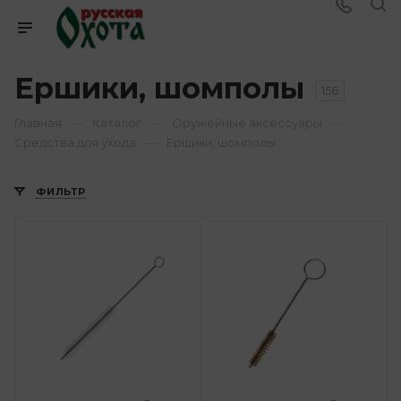
Ершики, шомполы
156
—
—
—
Главная
Каталог
Оружейные аксессуары
—
Средства для ухода
Ершики, шомполы
ФИЛЬТР