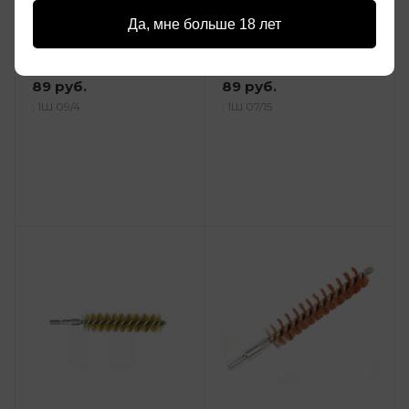
Ерш нейлоновый
Ерш щетинный
Да, мне больше 18 лет
410/366ТКМ/9,6к
9,5(.375)к пластик
Laserhunt /1шт /LH-NB-
ShotTime папа 8/32
410/
/ST-BР-375СТ/
89 руб.
89 руб.
: 1Ш 09/4
: 1Ш 07/15