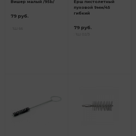
Вишер малый /95b/
Ерш пистолетный
пуховой 9мм/45
гибкий
79 руб.
79 руб.
: 1Ш 66
: 1Ш 02/3