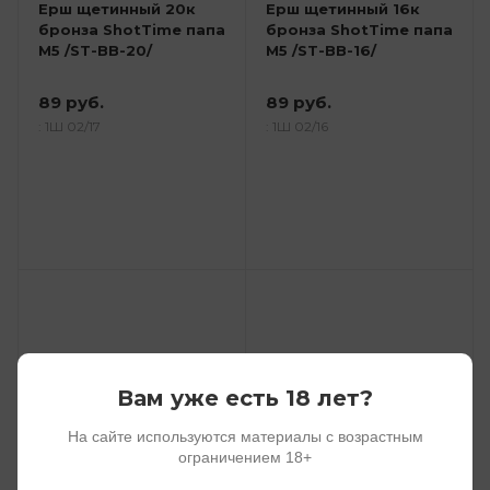
Ерш щетинный 20к
Ерш щетинный 16к
бронза ShotTime папа
бронза ShotTime папа
М5 /ST-BB-20/
М5 /ST-BB-16/
89 руб.
89 руб.
: 1Ш 02/17
: 1Ш 02/16
Вам уже есть 18 лет?
На сайте используются материалы с возрастным
ограничением 18+