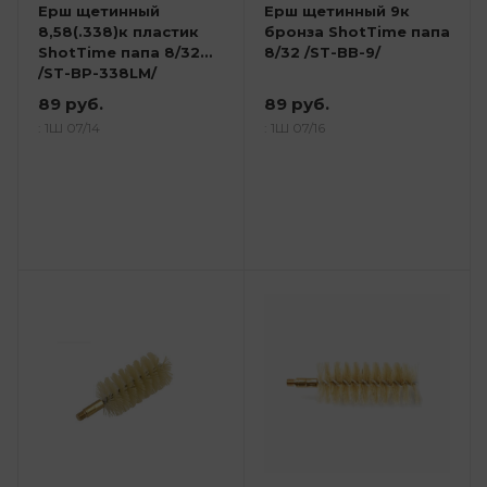
Ерш щетинный
Ерш щетинный 9к
8,58(.338)к пластик
бронза ShotTime папа
ShotTime папа 8/32
8/32 /ST-BВ-9/
/ST-BР-338LM/
89 руб.
89 руб.
: 1Ш 07/14
: 1Ш 07/16