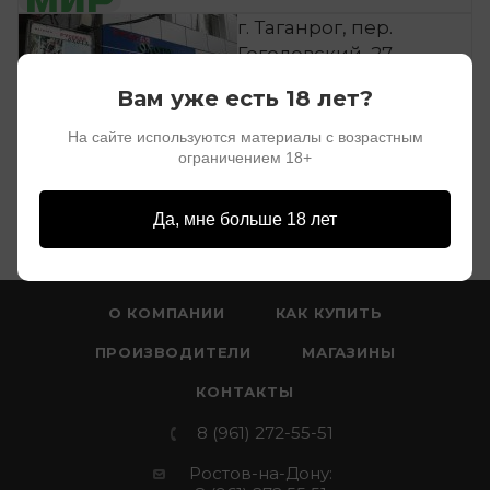
г. Таганрог, пер.
Гоголевский, 27
ПОКАЗАТЬ НА КАРТЕ
Время работы: с 08.00 до
Вам уже есть 18 лет?
17.00 (Вс - до 16:00, Пн - до 15:00)
На сайте используются материалы с возрастным
8 (900) 138-99-00
ограничением 18+
rusohota@mail.ru
Да, мне больше 18 лет
О КОМПАНИИ
КАК КУПИТЬ
ПРОИЗВОДИТЕЛИ
МАГАЗИНЫ
КОНТАКТЫ
8 (961) 272-55-51
Ростов-на-Дону: