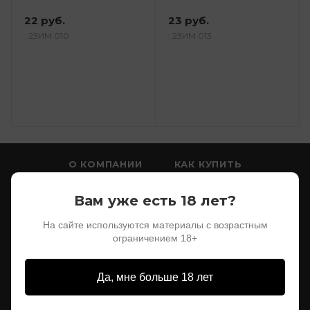
22 руб.
23 руб.
: 2ЗИМ 010
: 2ЗИМ 013
О КОМПАНИИ
КАК КУПИТЬ
ПРОИЗВОДИТЕЛИ
МАГАЗИНЫ
Вам уже есть 18 лет?
КОНТАКТЫ
На сайте используются материалы с возрастным
ограничением 18+
8 (961) 272-55-51
Ростов-на-Дону:
Да, мне больше 18 лет
8 (961) 272 55 51
rusohota@mail.ru