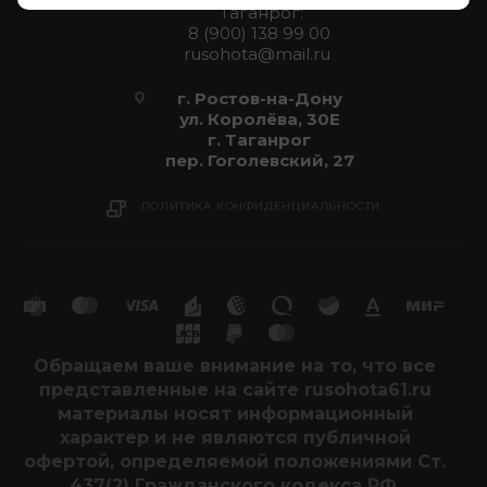
Таганрог:
8 (900) 138 99 00
rusohota@mail.ru
г. Ростов-на-Дону
ул. Королёва, 30Е
г. Таганрог
пер. Гоголевский, 27
ПОЛИТИКА КОНФИДЕНЦИАЛЬНОСТИ
Обращаем ваше внимание на то, что все
представленные на сайте rusohota61.ru
материалы носят информационный
характер и не являются публичной
офертой, определяемой положениями Ст.
437(2) Гражданского кодекса РФ.