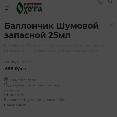
Баллончик Шумовой
запасной 25мл
—
—
—
—
Главная
Каталог
Оружие
Самооборона
—
Баллончики
Баллончик Шумовой запасной 25мл
Артикул:
ГАЗ 05
699
₽
/шт
Хочу в подарок
Доступен только самовывоз из
магазина.
ОПИСАНИЕ
Баллончик Шумовой запасной 25мл
Подробности