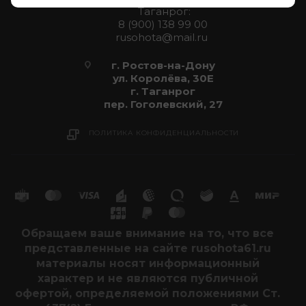
Таганрог:
8 (900) 138 99 00
rusohota@mail.ru
г. Ростов-на-Дону
ул. Королёва, 30Е
г. Таганрог
пер. Гоголевский, 27
ПОЛИТИКА КОНФИДЕНЦИАЛЬНОСТИ
Обращаем ваше внимание на то, что все
представленные на сайте rusohota61.ru
материалы носят информационный
характер и не являются публичной
офертой, определяемой положениями Ст.