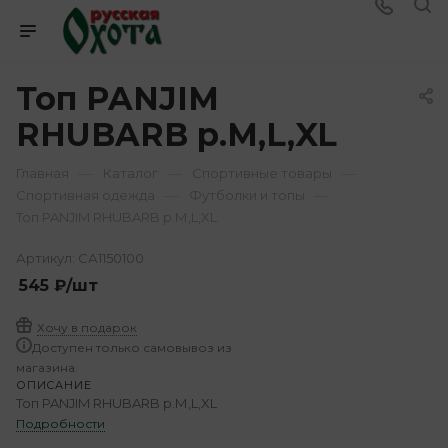
Топ PANJIM
RHUBARB р.М,L,XL
—
—
—
Главная
Каталог
Спортивные товары
—
—
Спортивная одежда
Футболки и топы
Топ PANJIM RHUBARB р.М,L,XL
Артикул:
СА1150100
545
₽
/шт
Хочу в подарок
Доступен только самовывоз из
магазина.
ОПИСАНИЕ
Топ PANJIM RHUBARB р.М,L,XL
Подробности